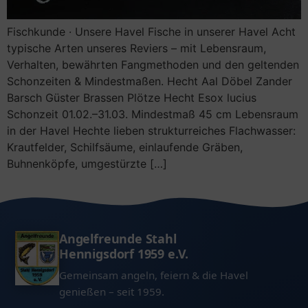
Rund ums Angeln
Fischkunde · Unsere Havel Fische in unserer Havel Acht
Angeln für Anfänger
Vermietung Vereinshaus
typische Arten unseres Reviers – mit Lebensraum,
Angeln in Deutschland – der große Guide
Verhalten, bewährten Fangmethoden und den geltenden
Schonzeiten & Mindestmaßen. Hecht Aal Döbel Zander
Angeln in Brandenburg – mit & ohne Schein
Barsch Güster Brassen Plötze Hecht Esox lucius
Schonzeit 01.02.–31.03. Mindestmaß 45 cm Lebensraum
Kleine Fischkunde
in der Havel Hechte lieben strukturreiches Flachwasser:
Krautfelder, Schilfsäume, einlaufende Gräben,
Buhnenköpfe, umgestürzte […]
Angelfreunde Stahl
Hennigsdorf 1959 e.V.
Gemeinsam angeln, feiern & die Havel
genießen – seit 1959.