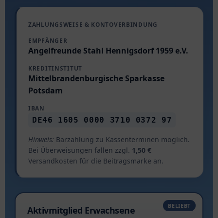
Rund ums Angeln
Angeln für Anfänger
ZAHLUNGSWEISE & KONTOVERBINDUNG
Vermietung Vereinshaus
EMPFÄNGER
Angeln in Deutschland – der große Guide
Angelfreunde Stahl Hennigsdorf 1959 e.V.
Angeln in Brandenburg – mit & ohne Schein
KREDITINSTITUT
Mittelbrandenburgische Sparkasse
Kleine Fischkunde
Potsdam
IBAN
DE46 1605 0000 3710 0372 97
Hinweis:
Barzahlung zu Kassenterminen möglich.
Bei Überweisungen fallen zzgl.
1,50 €
Versandkosten für die Beitragsmarke an.
Aktivmitglied Erwachsene