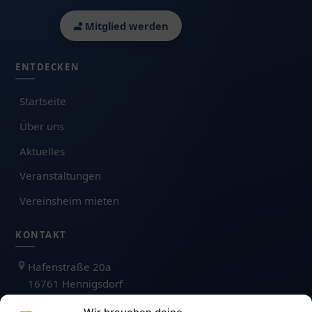
Mitglied werden
ENTDECKEN
Startseite
Über uns
Aktuelles
Veranstaltungen
Vereinsheim mieten
KONTAKT
Hafenstraße 20a
16761 Hennigsdorf
kontakt@angelfreunde1959.de