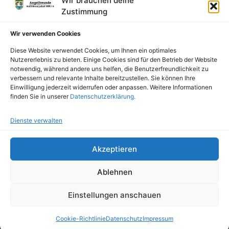
Wir brauchen deine
Zustimmung
vermietung@angelfreunde1959.de
Wir verwenden Cookies
Karte öffnen
Diese Website verwendet Cookies, um Ihnen ein optimales
Nutzererlebnis zu bieten. Einige Cookies sind für den Betrieb der Website
notwendig, während andere uns helfen, die Benutzerfreundlichkeit zu
VERBÄNDE & PARTNER
verbessern und relevante Inhalte bereitzustellen. Sie können Ihre
Einwilligung jederzeit widerrufen oder anpassen. Weitere Informationen
finden Sie in unserer
Datenschutzerklärung.
Dienste verwalten
Akzeptieren
©
2026
Angelfreunde Stahl Hennigsdorf 1959 e.V. · Alle
Rechte vorbehalten.
Ablehnen
Impressum
Datenschutz
Cookie-Richtlinien
Design & Pflege: Plater Web & IT
Einstellungen anschauen
Bild- & Icon-Ressourcen:
Pexels
&
Iconfinder
.
Cookie-Richtlinie
Datenschutz
Impressum