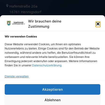
Hafenstraße 20a
16761 Hennigsdorf
kontakt@angelfreunde1959.de
Wir brauchen deine
Zustimmung
vermietung@angelfreunde1959.de
Wir verwenden Cookies
Karte öffnen
Diese Website verwendet Cookies, um Ihnen ein optimales
Nutzererlebnis zu bieten. Einige Cookies sind für den Betrieb der Website
notwendig, während andere uns helfen, die Benutzerfreundlichkeit zu
VERBÄNDE & PARTNER
verbessern und relevante Inhalte bereitzustellen. Sie können Ihre
Einwilligung jederzeit widerrufen oder anpassen. Weitere Informationen
finden Sie in unserer
Datenschutzerklärung.
Dienste verwalten
Akzeptieren
©
2026
Angelfreunde Stahl Hennigsdorf 1959 e.V. · Alle
Rechte vorbehalten.
Ablehnen
Impressum
Datenschutz
Cookie-Richtlinien