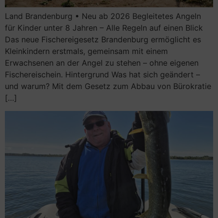
Rund ums Angeln
Land Brandenburg • Neu ab 2026 Begleitetes Angeln
Angeln für Anfänger
für Kinder unter 8 Jahren – Alle Regeln auf einen Blick
Vermietung Vereinshaus
Das neue Fischereigesetz Brandenburg ermöglicht es
Angeln in Deutschland – der große Guide
Kleinkindern erstmals, gemeinsam mit einem
Erwachsenen an der Angel zu stehen – ohne eigenen
Angeln in Brandenburg – mit & ohne Schein
Fischereischein. Hintergrund Was hat sich geändert –
Kleine Fischkunde
und warum? Mit dem Gesetz zum Abbau von Bürokratie
[…]