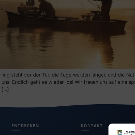
ling steht vor der Tür, die Tage werden länger, und die N
 uns: Endlich geht es wieder los! Wir freuen uns auf eine 
 […]
ENTDECKEN
KONTAKT