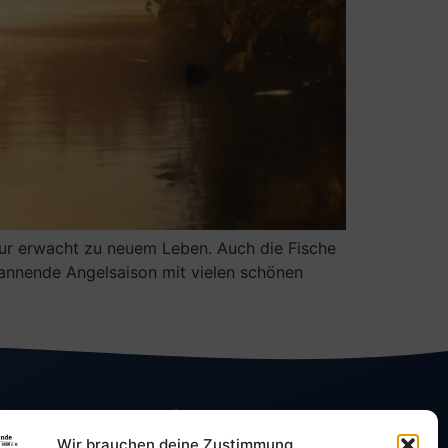
atur erwacht zu neuem Leben. Auch die Fische
spannende Angelsaison mit vielen schönen
VERBÄNDE & PARTNER
Wir brauchen deine Zustimmung