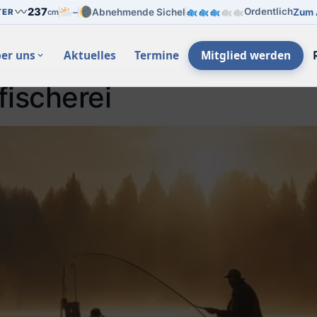
237
Ordentlich
–
Abnehmende Sichel
Zum 
TER
cm
er uns
Aktuelles
Termine
Mitglied werden
fischerei