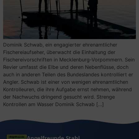
Rund ums Angeln
Angeln für Anfänger
Vermietung Vereinshaus
Angeln in Deutschland – der große Guide
Angeln in Brandenburg – mit & ohne Schein
Dominik Schwab, ein engagierter ehrenamtlicher
Fischereiaufseher, überwacht die Einhaltung der
Kleine Fischkunde
Fischereivorschriften in Mecklenburg-Vorpommern. Sein
Revier umfasst die Elbe und deren Nebenflüsse, doch
auch in anderen Teilen des Bundeslandes kontrolliert er
Angler. Schwab ist einer von wenigen ehrenamtlichen
Kontrolleuren, die ihre Aufgabe ernst nehmen, während
der Nachwuchs dringend gesucht wird. Strenge
Kontrollen am Wasser Dominik Schwab […]
Angelfreunde Stahl