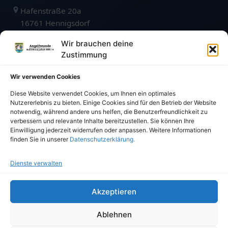
Hafenstraße 20a
16761 Hennigsdorf
kontakt@angelfreunde1959.de
Wir brauchen deine
Zustimmung
vermietung@angelfreunde1959.de
Wir verwenden Cookies
Karte öffnen
Diese Website verwendet Cookies, um Ihnen ein optimales
Nutzererlebnis zu bieten. Einige Cookies sind für den Betrieb der Website
notwendig, während andere uns helfen, die Benutzerfreundlichkeit zu
VERBÄNDE & PARTNER
verbessern und relevante Inhalte bereitzustellen. Sie können Ihre
Einwilligung jederzeit widerrufen oder anpassen. Weitere Informationen
finden Sie in unserer
Datenschutzerklärung.
Dienste verwalten
Akzeptieren
©
2026
Angelfreunde Stahl Hennigsdorf 1959 e.V. · Alle
Rechte vorbehalten.
Ablehnen
Impressum
Datenschutz
Cookie-Richtlinien