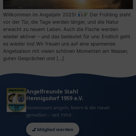
Rund ums Angeln
Willkommen im Angeljahr 2025!
Der Frühling steht
Angeln für Anfänger
Vermietung Vereinshaus
vor der Tür, die Tage werden länger, und die Natur
Angeln in Deutschland – der große Guide
erwacht zu neuem Leben. Auch die Fische werden
wieder aktiver – und das bedeutet für uns: Endlich geht
Angeln in Brandenburg – mit & ohne Schein
es wieder los! Wir freuen uns auf eine spannende
Angelsaison mit vielen schönen Momenten am Wasser,
Kleine Fischkunde
guten Gesprächen und […]
Angelfreunde Stahl
Hennigsdorf 1959 e.V.
Gemeinsam angeln, feiern & die Havel
genießen – seit 1959.
Mitglied werden