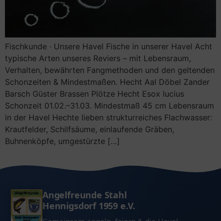
Rund ums Angeln
Angeln für Anfänger
Vermietung Vereinshaus
Angeln in Deutschland – der große Guide
Fischkunde · Unsere Havel Fische in unserer Havel Acht
typische Arten unseres Reviers – mit Lebensraum,
Angeln in Brandenburg – mit & ohne Schein
Verhalten, bewährten Fangmethoden und den geltenden
Schonzeiten & Mindestmaßen. Hecht Aal Döbel Zander
Kleine Fischkunde
Barsch Güster Brassen Plötze Hecht Esox lucius
Schonzeit 01.02.–31.03. Mindestmaß 45 cm Lebensraum
in der Havel Hechte lieben strukturreiches Flachwasser:
Krautfelder, Schilfsäume, einlaufende Gräben,
Buhnenköpfe, umgestürzte […]
Angelfreunde Stahl
Hennigsdorf 1959 e.V.