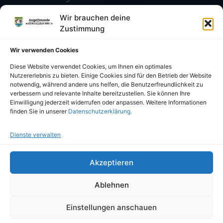
kontakt@angelfreunde1959.de
Wir brauchen deine
Zustimmung
vermietung@angelfreunde1959.de
Wir verwenden Cookies
Karte öffnen
Diese Website verwendet Cookies, um Ihnen ein optimales
Nutzererlebnis zu bieten. Einige Cookies sind für den Betrieb der Website
notwendig, während andere uns helfen, die Benutzerfreundlichkeit zu
VERBÄNDE & PARTNER
verbessern und relevante Inhalte bereitzustellen. Sie können Ihre
Einwilligung jederzeit widerrufen oder anpassen. Weitere Informationen
finden Sie in unserer
Datenschutzerklärung.
Dienste verwalten
Akzeptieren
©
2026
Angelfreunde Stahl Hennigsdorf 1959 e.V. · Alle
Rechte vorbehalten.
Ablehnen
Impressum
Datenschutz
Cookie-Richtlinien
Design & Pflege: Plater Web & IT
Einstellungen anschauen
Bild- & Icon-Ressourcen:
Pexels
&
Iconfinder
.